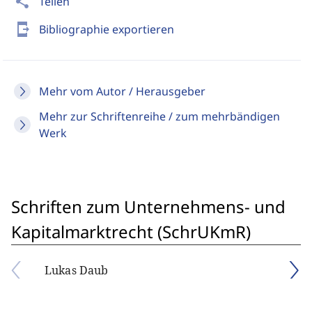
share
Teilen
send_to_mobile
Bibliographie exportieren
Mehr vom Autor / Herausgeber
Mehr zur Schriftenreihe / zum mehrbändigen
Werk
Schriften zum Unternehmens- und
Kapitalmarktrecht (SchrUKmR)
Lukas Daub