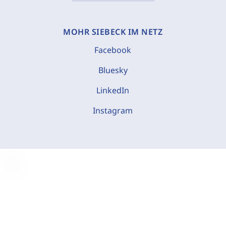
MOHR SIEBECK IM NETZ
Facebook
Bluesky
LinkedIn
Instagram
C
o
o
k