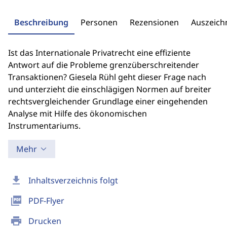
Beschreibung
Personen
Rezensionen
Auszeic
Ist das Internationale Privatrecht eine effiziente
Antwort auf die Probleme grenzüberschrei­tender
Transaktionen? Giesela Rühl geht dieser Frage nach
und unterzieht die einschlägigen Normen auf breiter
rechtsvergleichender Grundlage einer eingehenden
Analyse mit Hilfe des ökonomischen
Instrumentariums.
Mehr
download
Inhaltsverzeichnis folgt
picture_as_pdf
PDF-Flyer
print
Drucken