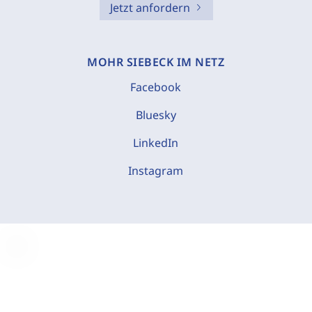
Jetzt anfordern
MOHR SIEBECK IM NETZ
Facebook
Bluesky
LinkedIn
Instagram
C
o
o