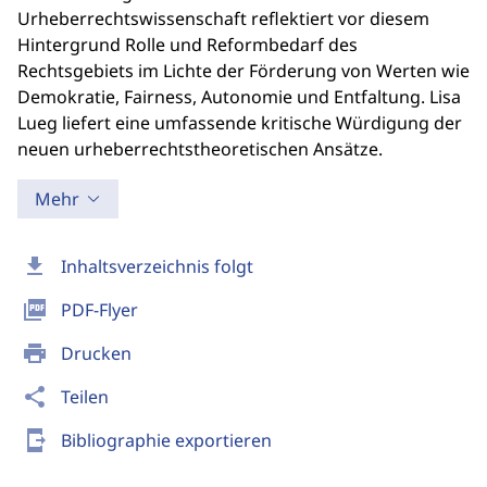
Urheberrechtswissenschaft reflektiert vor diesem
Hintergrund Rolle und Reformbedarf des
Rechtsgebiets im Lichte der Förderung von Werten wie
Demokratie, Fairness, Autonomie und Entfaltung. Lisa
Lueg liefert eine umfassende kritische Würdigung der
neuen urheberrechtstheoretischen Ansätze.
Mehr
download
Inhaltsverzeichnis folgt
picture_as_pdf
PDF-Flyer
print
Drucken
share
Teilen
send_to_mobile
Bibliographie exportieren