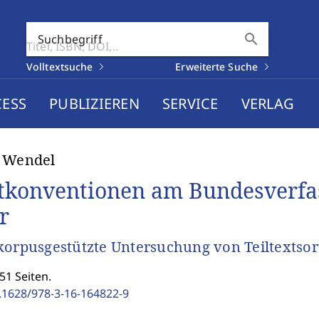
search
Suchbegriff
Volltextsuche
Erweiterte Suche
CESS
PUBLIZIEREN
SERVICE
VERLAG
a Wendel
tkonventionen am Bundesverfas
r
korpusgestützte Untersuchung von Teiltextsor
51 Seiten.
.1628/978-3-16-164822-9