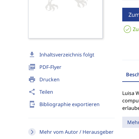
Zum
Zu
download
Inhaltsverzeichnis folgt
picture_as_pdf
PDF-Flyer
Besc
print
Drucken
share
Teilen
Luisa 
comput
send_to_mobile
Bibliographie exportieren
erlaube
Meh
Mehr vom Autor / Herausgeber