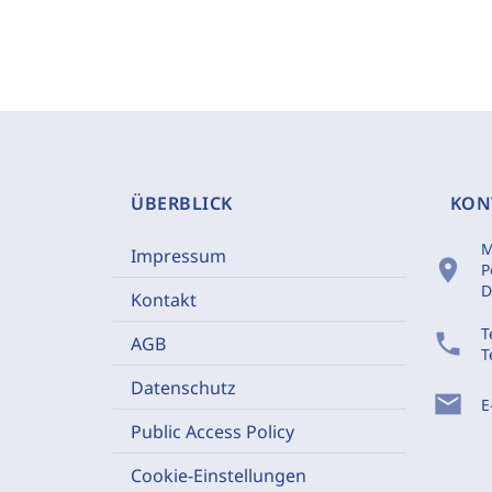
ÜBERBLICK
KON
M
Impressum
location_on
P
D
Kontakt
T
phone
AGB
T
Datenschutz
mail
E
Public Access Policy
Cookie-Einstellungen