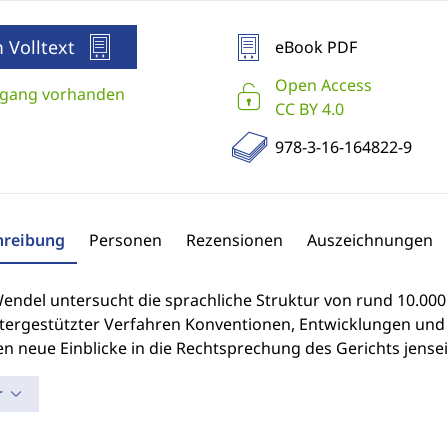
 Volltext
eBook PDF
Open Access
gang vorhanden
CC BY 4.0
978-3-16-164822-9
hreibung
Personen
Rezensionen
Auszeichnungen
Wendel untersucht die sprachliche Struktur von rund 10.000
ergestützter Verfahren Konventionen, Entwicklungen und U
n neue Einblicke in die Rechtsprechung des Gerichts jense
r