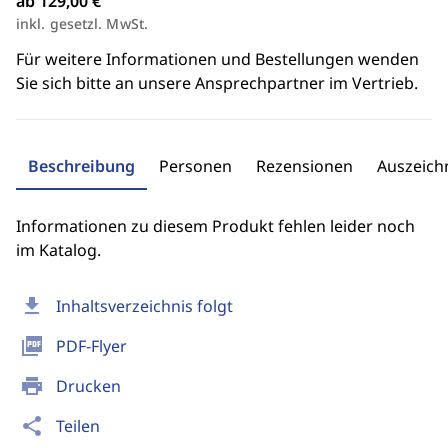
ab 129,00 €
inkl. gesetzl. MwSt.
Für weitere Informationen und Bestellungen wenden
Sie sich bitte an unsere Ansprechpartner im Vertrieb.
Beschreibung
Personen
Rezensionen
Auszeic
Informationen zu diesem Produkt fehlen leider noch
im Katalog.
download
Inhaltsverzeichnis folgt
picture_as_pdf
PDF-Flyer
print
Drucken
share
Teilen