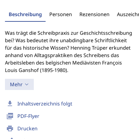
Beschreibung
Personen
Rezensionen
Auszeic
Was trägt die Schreibpraxis zur Geschichtsschreibung
bei? Was bedeutet ihre unabdingbare Schriftlichkeit
für das historische Wissen? Henning Trüper erkundet
anhand von Alltagspraktiken des Schreibens das
Arbeitsleben des belgischen Mediävisten François
Louis Ganshof (1895-1980).
Mehr
download
Inhaltsverzeichnis folgt
picture_as_pdf
PDF-Flyer
print
Drucken