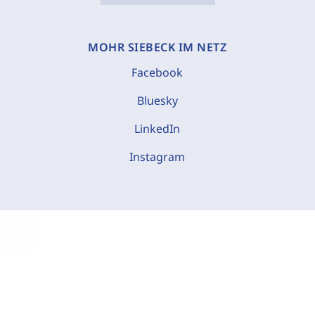
MOHR SIEBECK IM NETZ
Facebook
Bluesky
LinkedIn
Instagram
C
o
o
k