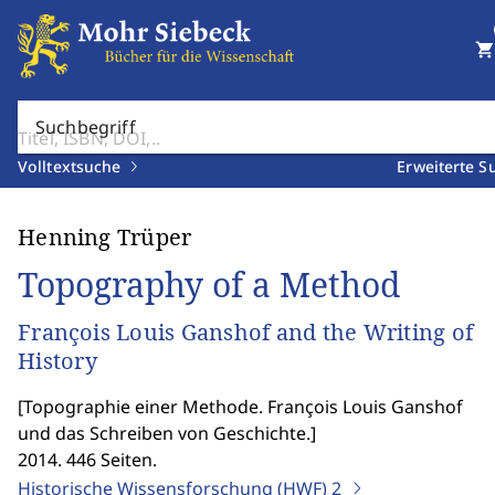
shopping_cart
Suchbegriff
Volltextsuche
Erweiterte S
Henning Trüper
Topography of a Method
François Louis Ganshof and the Writing of
History
[
Topographie einer Methode. François Louis Ganshof
und das Schreiben von Geschichte.
]
2014. 446 Seiten.
Historische Wissensforschung (HWF)
2