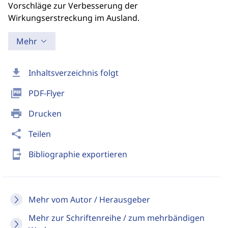
Vorschläge zur Verbesserung der
Wirkungserstreckung im Ausland.
Mehr
download
Inhaltsverzeichnis folgt
picture_as_pdf
PDF-Flyer
print
Drucken
share
Teilen
send_to_mobile
Bibliographie exportieren
Mehr vom Autor / Herausgeber
Mehr zur Schriftenreihe / zum mehrbändigen