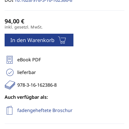
DOI
10.1628/978-3-16-162386-8
inkl. gesetzl. MwSt.
In den Warenkorb
eBook PDF
lieferbar
978-3-16-162386-8
Auch verfügbar als:
fadengeheftete Broschur