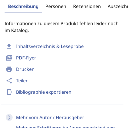
Beschreibung
Personen
Rezensionen
Auszeic
Informationen zu diesem Produkt fehlen leider noch
im Katalog.
download
Inhaltsverzeichnis & Leseprobe
picture_as_pdf
PDF-Flyer
print
Drucken
share
Teilen
send_to_mobile
Bibliographie exportieren
Mehr vom Autor / Herausgeber
Mehr zur Schriftenreihe / zum mehrbändigen