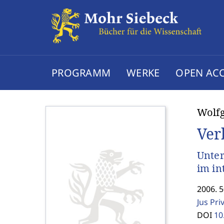
PROGRAMM
WERKE
OPEN AC
Wolfg
Ver
Unter
im in
2006. 
Jus Pri
DOI
10