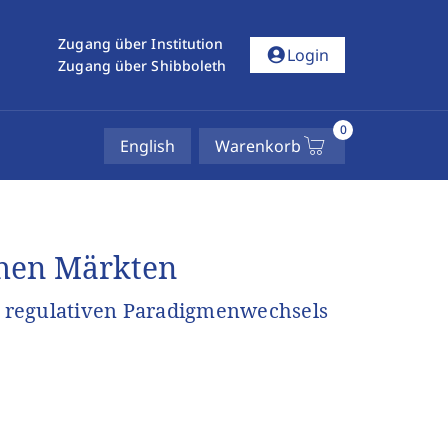
Zugang über Institution
account_circle
Login
Zugang über Shibboleth
0
English
Warenkorb
chen Märkten
 regulativen Paradigmenwechsels