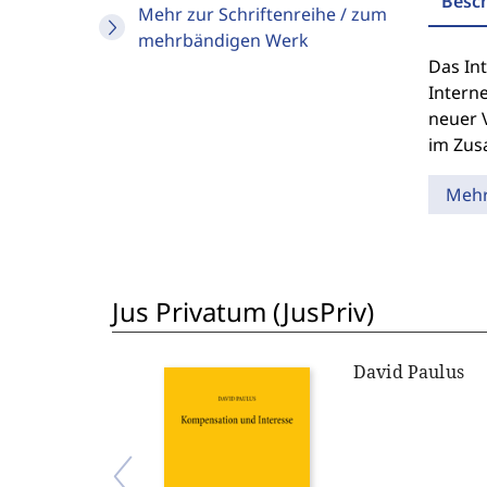
Besc
Mehr zur Schriftenreihe / zum
mehrbändigen Werk
Das In
Intern
neuer 
im Zus
Meh
Jus Privatum (JusPriv)
David Paulus