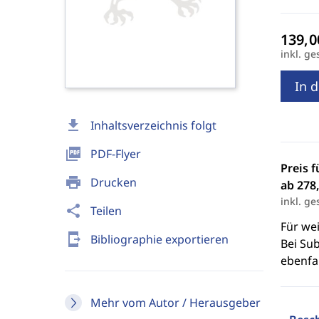
inkl. ge
In 
download
Inhaltsverzeichnis folgt
picture_as_pdf
PDF-Flyer
Preis f
print
Drucken
ab 278,
inkl. ge
share
Teilen
Für we
send_to_mobile
Bibliographie exportieren
Bei Sub
ebenfal
Mehr vom Autor / Herausgeber