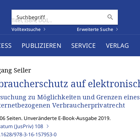
search
Suchbegriff
Volltextsuche
Erweiterte Suche
CESS
PUBLIZIEREN
SERVICE
VERLAG
ang Seiler
braucherschutz auf elektronis
suchung zu Möglichkeiten und Grenzen eines
ternetbezogenen Verbraucherprivatrecht
506 Seiten. Unveränderte E-Book-Ausgabe 2019.
vatum (JusPriv)
108
.1628/978-3-16-157953-0