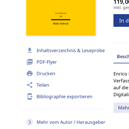
inkl. ge
In 
download
Inhaltsverzeichnis & Leseprobe
Besc
picture_as_pdf
PDF-Flyer
print
Drucken
Enrico 
Verfass
share
Teilen
auf di
Digital
send_to_mobile
Bibliographie exportieren
Meh
Mehr vom Autor / Herausgeber