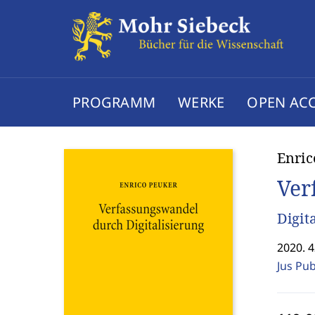
PROGRAMM
WERKE
OPEN AC
Enric
Ver
Digit
2020. 4
Jus Pu