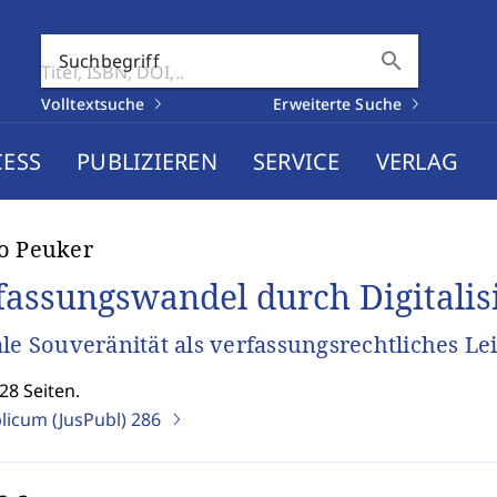
search
Suchbegriff
Volltextsuche
Erweiterte Suche
CESS
PUBLIZIEREN
SERVICE
VERLAG
o Peuker
fassungswandel durch Digitalis
ale Souveränität als verfassungsrechtliches Lei
28 Seiten.
blicum (JusPubl)
286