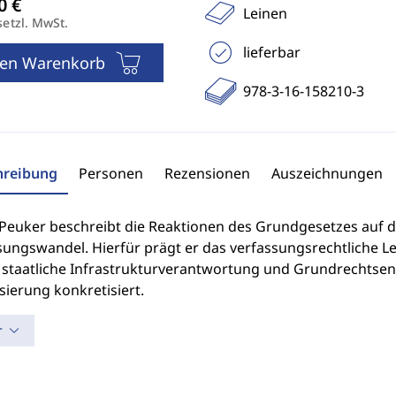
Leinen
setzl. MwSt.
lieferbar
den Warenkorb
978-3-16-158210-3
hreibung
Personen
Rezensionen
Auszeichnungen
Peuker beschreibt die Reaktionen des Grundgesetzes auf die
ungswandel. Hierfür prägt er das verfassungsrechtliche Leitb
e staatliche Infrastrukturverantwortung und Grundrechtse
isierung konkretisiert.
r