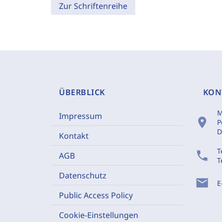
Zur Schriftenreihe
ÜBERBLICK
KON
M
Impressum
location_on
P
D
Kontakt
T
phone
AGB
T
Datenschutz
mail
E
Public Access Policy
Cookie-Einstellungen