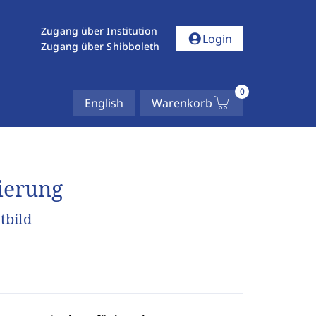
Zugang über Institution
account_circle
Login
Zugang über Shibboleth
0
English
Warenkorb
ierung
tbild