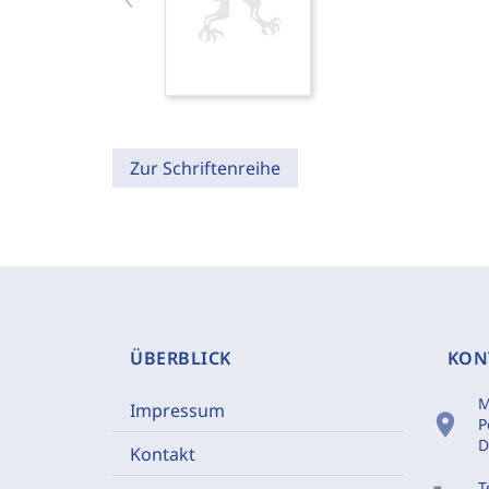
Zur Schriftenreihe
ÜBERBLICK
KON
M
Impressum
location_on
P
D
Kontakt
T