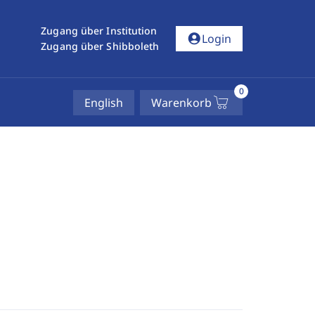
Zugang über Institution
account_circle
Login
Zugang über Shibboleth
0
English
Warenkorb