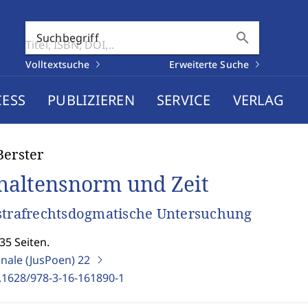
search
Suchbegriff
Volltextsuche
Erweiterte Suche
CESS
PUBLIZIEREN
SERVICE
VERLAG
Berster
haltensnorm und Zeit
strafrechtsdogmatische Untersuchung
35 Seiten.
enale (JusPoen)
22
.1628/978-3-16-161890-1