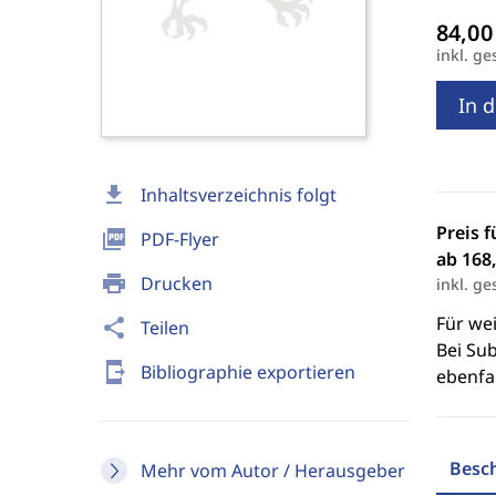
inkl. ge
In 
download
Inhaltsverzeichnis folgt
Preis f
picture_as_pdf
PDF-Flyer
ab 168,
print
Drucken
inkl. ge
Für we
share
Teilen
Bei Sub
send_to_mobile
Bibliographie exportieren
ebenfal
Besc
Mehr vom Autor / Herausgeber