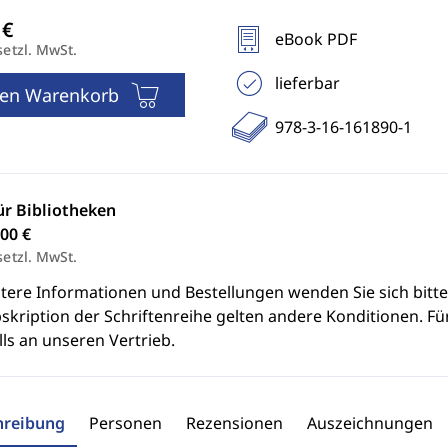
eBook PDF
setzl. MwSt.
lieferbar
den Warenkorb
978-3-16-161890-1
ür Bibliotheken
00 €
setzl. MwSt.
itere Informationen und Bestellungen wenden Sie sich bitt
skription der Schriftenreihe gelten andere Konditionen. Fü
ls an unseren Vertrieb.
hreibung
Personen
Rezensionen
Auszeichnungen