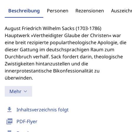
Beschreibung
Personen
Rezensionen
Auszeic
August Friedrich Wilhelm Sacks (1703-1786)
Hauptwerk »Vertheidigter Glaube der Christen« war
eine breit rezipierte populartheologische Apologie, die
dieser Gattung im deutschsprachigen Raum zum
Durchbruch verhalf. Sack fordert darin, theologische
Zwistigkeiten hintanzustellen und die
innerprotestantische Bikonfessionalität zu
überwinden.
Mehr
download
Inhaltsverzeichnis folgt
picture_as_pdf
PDF-Flyer