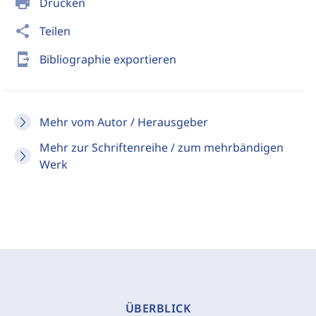
print
Drucken
share
Teilen
send_to_mobile
Bibliographie exportieren
Mehr vom Autor / Herausgeber
Mehr zur Schriftenreihe / zum mehrbändigen
Werk
ÜBERBLICK