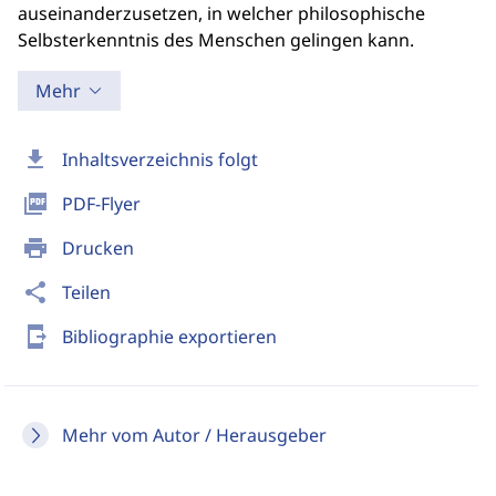
auseinanderzusetzen, in welcher philosophische
Selbsterkenntnis des Menschen gelingen kann.
Mehr
download
Inhaltsverzeichnis folgt
picture_as_pdf
PDF-Flyer
print
Drucken
share
Teilen
send_to_mobile
Bibliographie exportieren
Mehr vom Autor / Herausgeber