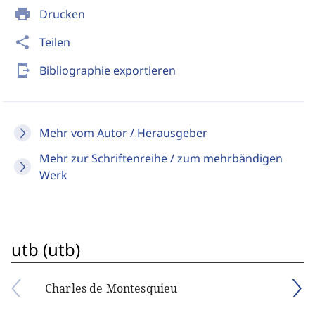
print
Drucken
share
Teilen
send_to_mobile
Bibliographie exportieren
Mehr vom Autor / Herausgeber
Mehr zur Schriftenreihe / zum mehrbändigen
Werk
utb (utb)
Charles de Montesquieu