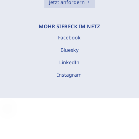
Jetzt anfordern
MOHR SIEBECK IM NETZ
Facebook
Bluesky
LinkedIn
Instagram
C
o
o