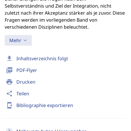
Selbstverständnis und Ziel der Integration, nicht
zuletzt nach ihrer Akzeptanz stärker als je zuvor. Diese
Fragen werden im vorliegenden Band von
verschiedenen Disziplinen beleuchtet.
Mehr
download
Inhaltsverzeichnis folgt
picture_as_pdf
PDF-Flyer
print
Drucken
share
Teilen
send_to_mobile
Bibliographie exportieren