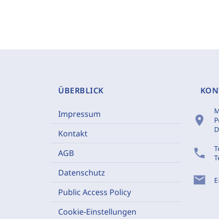
ÜBERBLICK
KON
M
Impressum
location_on
P
D
Kontakt
T
phone
AGB
T
Datenschutz
mail
E
Public Access Policy
Cookie-Einstellungen