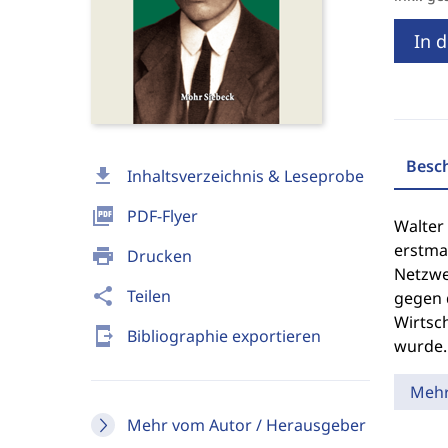
In 
Besc
download
Inhaltsverzeichnis & Leseprobe
picture_as_pdf
PDF-Flyer
Walter
erstma
print
Drucken
Netzwe
share
Teilen
gegen 
Wirtsch
send_to_mobile
Bibliographie exportieren
wurde.
Meh
Mehr vom Autor / Herausgeber