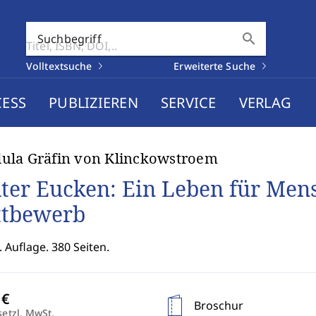
search
Suchbegriff
Volltextsuche
Erweiterte Suche
CESS
PUBLIZIEREN
SERVICE
VERLAG
ula Gräfin von Klinckowstroem
ter Eucken: Ein Leben für Me
tbewerb
. Auflage. 380 Seiten.
Broschur
setzl. MwSt.