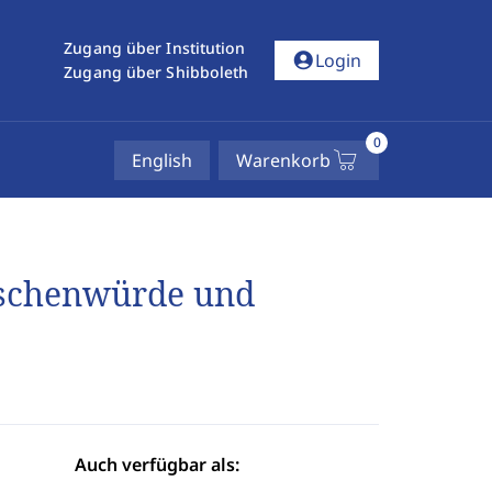
Zugang über Institution
account_circle
Login
Zugang über Shibboleth
0
English
Warenkorb
nschenwürde und
Auch verfügbar als: