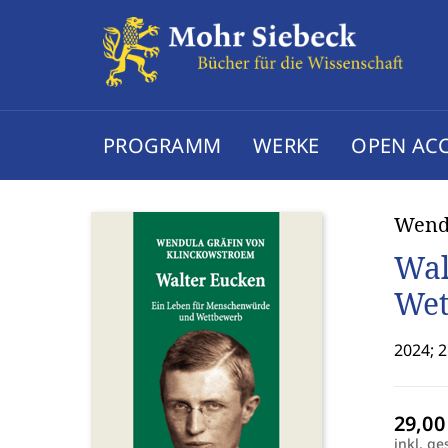
PROGRAMM
WERKE
OPEN AC
Wend
Wal
Wet
2024; 2
inkl. ge