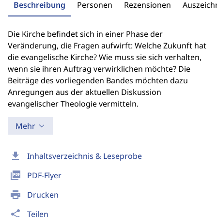
Beschreibung
Personen
Rezensionen
Auszeic
Die Kirche befindet sich in einer Phase der
Veränderung, die Fragen aufwirft: Welche Zukunft hat
die evangelische Kirche? Wie muss sie sich verhalten,
wenn sie ihren Auftrag verwirklichen möchte? Die
Beiträge des vorliegenden Bandes möchten dazu
Anregungen aus der aktuellen Diskussion
evangelischer Theologie vermitteln.
Mehr
download
Inhaltsverzeichnis & Leseprobe
picture_as_pdf
PDF-Flyer
print
Drucken
share
Teilen