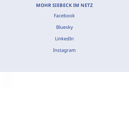
MOHR SIEBECK IM NETZ
Facebook
Bluesky
LinkedIn
Instagram
C
o
o
k
i