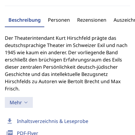
Beschreibung
Personen
Rezensionen
Auszeic
Der Theaterintendant Kurt Hirschfeld prägte das
deutschsprachige Theater im Schweizer Exil und nach
1945 wie kaum ein anderer. Der vorliegende Band
erschließt den brüchigen Erfahrungsraum des Exils
dieser zentralen Persönlichkeit deutsch-jüdischer
Geschichte und das intellektuelle Bezugsnetz
Hirschfelds zu Autoren wie Bertolt Brecht und Max
Frisch.
Mehr
download
Inhaltsverzeichnis & Leseprobe
picture_as_pdf
PDF-Flyer