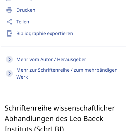
print
Drucken
share
Teilen
send_to_mobile
Bibliographie exportieren
Mehr vom Autor / Herausgeber
Mehr zur Schriftenreihe / zum mehrbändigen
Werk
Schriftenreihe wissenschaftlicher
Abhandlungen des Leo Baeck
Instituts (SchrLBI)