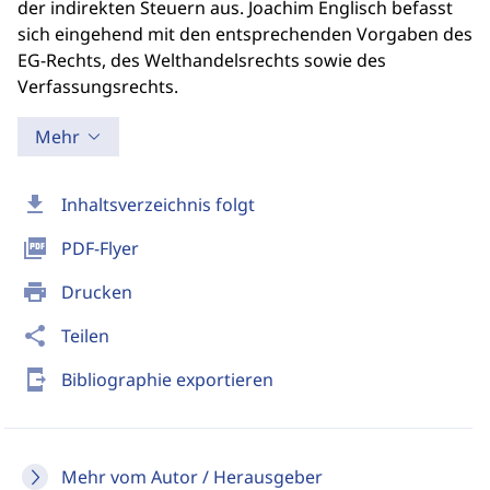
der indirekten Steuern aus. Joachim Englisch befasst
sich eingehend mit den entsprechenden Vorgaben des
EG-Rechts, des Welthandelsrechts sowie des
Verfassungsrechts.
Mehr
download
Inhaltsverzeichnis folgt
picture_as_pdf
PDF-Flyer
print
Drucken
share
Teilen
send_to_mobile
Bibliographie exportieren
Mehr vom Autor / Herausgeber