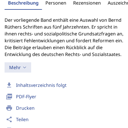
Beschreibung
Personen
Rezensionen
Auszeic
Der vorliegende Band enthält eine Auswahl von Bernd
Rüthers Schriften aus fünf Jahrzehnten. Er spricht in
ihnen rechts- und sozialpolitische Grundsatzfragen an,
kritisiert Fehlentwicklungen und fordert Reformen ein.
Die Beiträge erlauben einen Rückblick auf die
Entwicklung des deutschen Rechts- und Sozialstaates.
Mehr
download
Inhaltsverzeichnis folgt
picture_as_pdf
PDF-Flyer
print
Drucken
share
Teilen