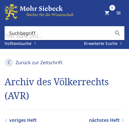
0
shopping_cart
menu
search
Suchbegriff
Volltextsuche
Erweiterte Suche
Zurück zur Zeitschrift
Archiv des Völkerrechts
(AVR)
voriges Heft
nächstes Heft