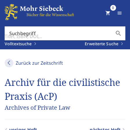
0
shopping_cart
menu
search
Suchbegriff
Volltextsuche
Erweiterte Suche
Zurück zur Zeitschrift
Archiv für die civilistische
Praxis (AcP)
Archives of Private Law
voriges Heft
nächstes Heft