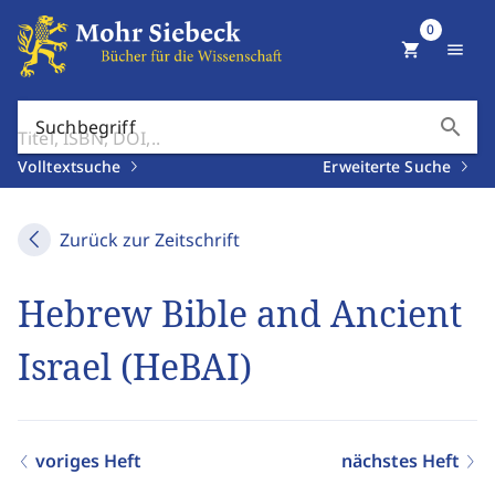
0
shopping_cart
menu
search
Suchbegriff
Volltextsuche
Erweiterte Suche
Zurück zur Zeitschrift
Hebrew Bible and Ancient
Israel (HeBAI)
voriges Heft
nächstes Heft