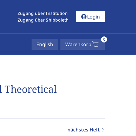
Zugang über Institution
account_circle
Login
Zugang über Shibboleth
0
English
Warenkorb
d Theoretical
nächstes Heft