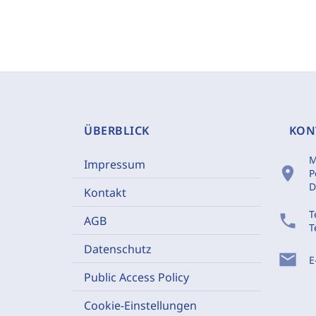
ÜBERBLICK
KON
M
Impressum
location_on
P
D
Kontakt
T
phone
AGB
T
Datenschutz
mail
E
Public Access Policy
Cookie-Einstellungen