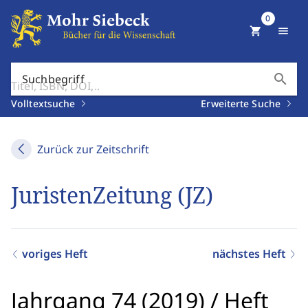
0
shopping_cart
menu
search
Suchbegriff
Volltextsuche
Erweiterte Suche
Zurück zur Zeitschrift
JuristenZeitung (JZ)
voriges Heft
nächstes Heft
Jahrgang 74 (2019)
/
Heft