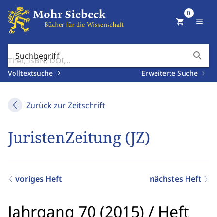
0
shopping_cart
menu
search
Suchbegriff
Volltextsuche
Erweiterte Suche
Zurück zur Zeitschrift
JuristenZeitung (JZ)
voriges Heft
nächstes Heft
Jahrgang 70 (2015)
/
Heft