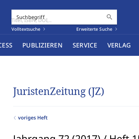
search
Suchbegriff
Volltextsuche
Erweiterte Suche
CESS
PUBLIZIEREN
SERVICE
VERLAG
JuristenZeitung (JZ)
voriges Heft
Jahrgang 72 (2017)
/
Heft 1