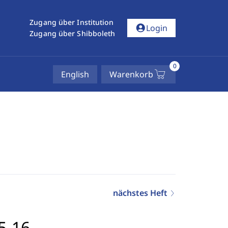
Zugang über Institution
account_circle
Login
Zugang über Shibboleth
0
English
Warenkorb
nächstes Heft
5-16