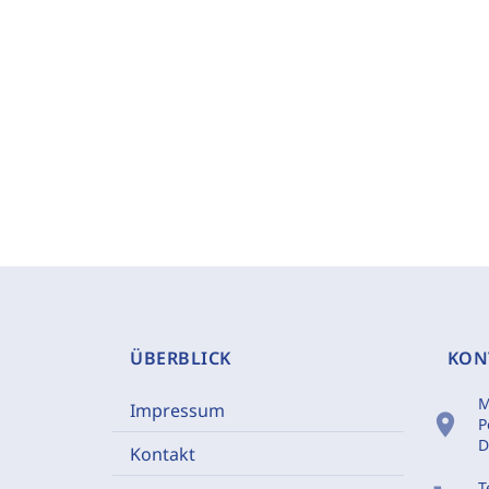
ÜBERBLICK
KON
M
Impressum
location_on
P
D
Kontakt
T