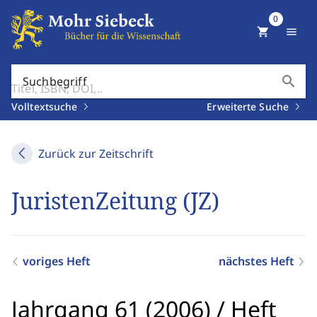
0
shopping_cart
menu
search
Suchbegriff
Volltextsuche
Erweiterte Suche
Zurück zur Zeitschrift
JuristenZeitung (JZ)
voriges Heft
nächstes Heft
Jahrgang 61 (2006)
/
Heft