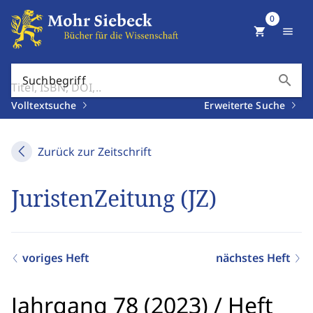
0
shopping_cart
menu
search
Suchbegriff
Volltextsuche
Erweiterte Suche
Zurück zur Zeitschrift
JuristenZeitung (JZ)
voriges Heft
nächstes Heft
Jahrgang 78 (2023)
/
Heft