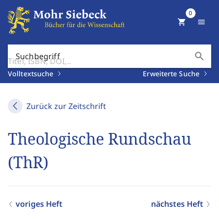
0
shopping_cart
menu
search
Suchbegriff
Volltextsuche
Erweiterte Suche
Zurück zur Zeitschrift
Theologische Rundschau
(ThR)
voriges Heft
nächstes Heft