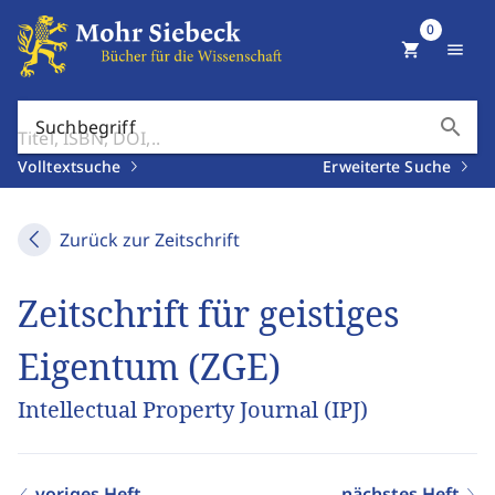
0
shopping_cart
menu
search
Suchbegriff
Volltextsuche
Erweiterte Suche
Zurück zur Zeitschrift
Zeitschrift für geistiges
Eigentum (ZGE)
Intellectual Property Journal (IPJ)
voriges Heft
nächstes Heft