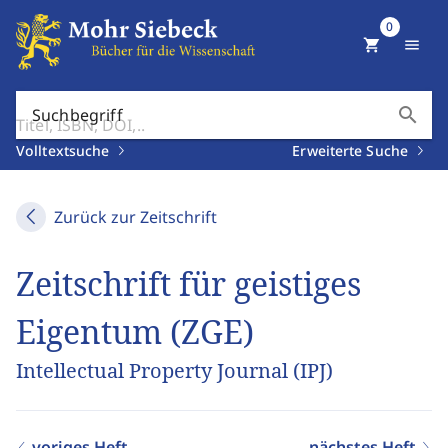
0
shopping_cart
menu
search
Suchbegriff
Volltextsuche
Erweiterte Suche
Zurück zur Zeitschrift
Zeitschrift für geistiges
Eigentum (ZGE)
Intellectual Property Journal (IPJ)
voriges Heft
nächstes Heft