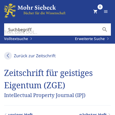
0
shopping_cart
menu
search
Suchbegriff
Volltextsuche
Erweiterte Suche
Zurück zur Zeitschrift
Zeitschrift für geistiges
Eigentum (ZGE)
Intellectual Property Journal (IPJ)
voriges Heft
nächstes Heft