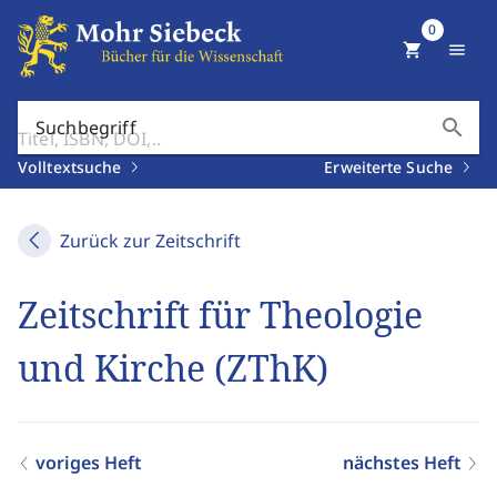
0
shopping_cart
menu
search
Suchbegriff
Volltextsuche
Erweiterte Suche
Zurück zur Zeitschrift
Zeitschrift für Theologie
und Kirche (ZThK)
voriges Heft
nächstes Heft