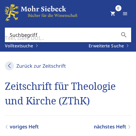
0
shopping_cart
menu
search
Suchbegriff
Volltextsuche
Erweiterte Suche
Zurück zur Zeitschrift
Zeitschrift für Theologie
und Kirche (ZThK)
voriges Heft
nächstes Heft