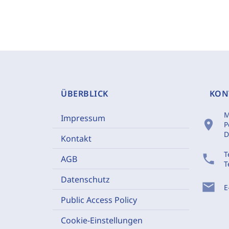
ÜBERBLICK
KON
M
Impressum
location_on
P
D
Kontakt
T
phone
AGB
T
Datenschutz
mail
E
Public Access Policy
Cookie-Einstellungen