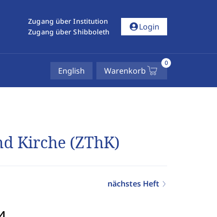
Zugang über Institution
account_circle
Login
Zugang über Shibboleth
0
English
Warenkorb
und Kirche (ZThK)
nächstes Heft
4