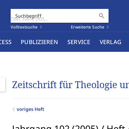
search
Suchbegriff
Volltextsuche
Erweiterte Suche
CESS
PUBLIZIEREN
SERVICE
VERLAG
Zeitschrift für Theologie 
voriges Heft
Jahrgang 102 (2005)
/
Heft 