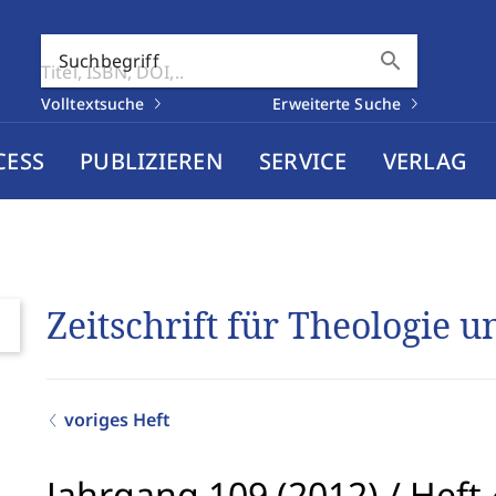
search
Suchbegriff
Volltextsuche
Erweiterte Suche
CESS
PUBLIZIEREN
SERVICE
VERLAG
Zeitschrift für Theologie 
voriges Heft
Jahrgang 109 (2012)
/
Heft 