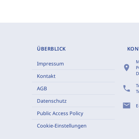
ÜBERBLICK
KON
M
Impressum
location_on
P
D
Kontakt
T
phone
AGB
T
Datenschutz
mail
E
Public Access Policy
Cookie-Einstellungen