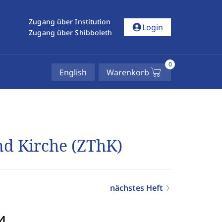
Zugang über Institution
account_circle
Login
Zugang über Shibboleth
0
English
Warenkorb
und Kirche (ZThK)
nächstes Heft
4