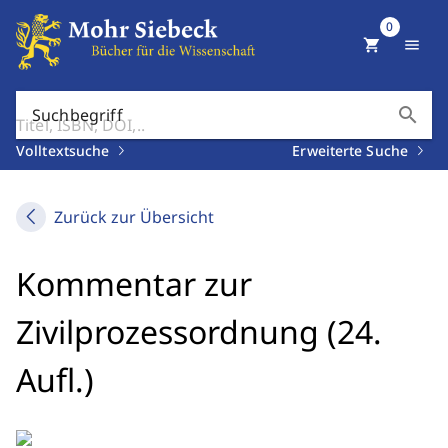
0
shopping_cart
menu
search
Suchbegriff
Volltextsuche
Erweiterte Suche
Zurück zur Übersicht
Kommentar zur
Zivilprozessordnung (24.
Aufl.)