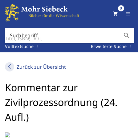
0
shopping_cart
menu
search
Suchbegriff
Volltextsuche
Erweiterte Suche
Zurück zur Übersicht
Kommentar zur
Zivilprozessordnung (24.
Aufl.)