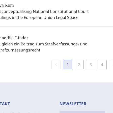
va Rom
econceptualising National Constitutional Court
ulings in the European Union Legal Space
enedikt Linder
ugleich ein Beitrag zum Strafverfassungs- und
trafzumessungsrecht
chevron_left
1
2
3
4
TAKT
NEWSLETTER