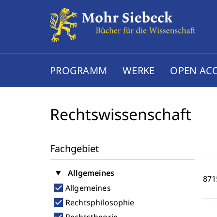
PROGRAMM
WERKE
OPEN AC
Rechtswissenschaft
Fachgebiet
Allgemeines
871
check_box
Allgemeines
check_box
Rechtsphilosophie