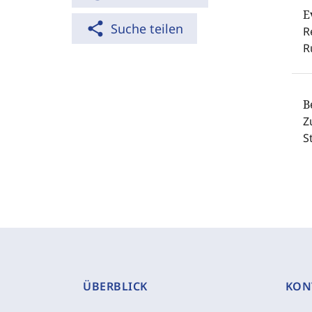
E
share
Suche teilen
R
R
B
Z
S
ÜBERBLICK
KON