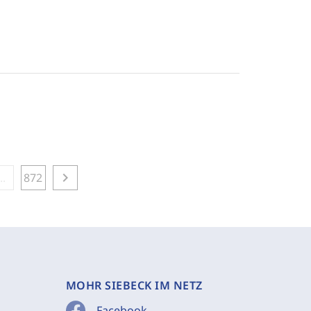
chevron_right
...
872
MOHR SIEBECK IM NETZ
Facebook