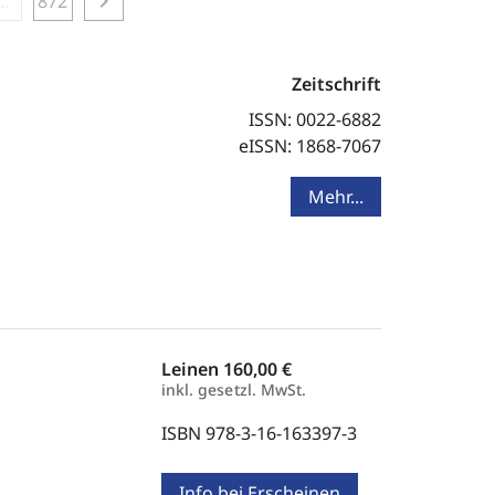
chevron_right
...
872
Zeitschrift
ISSN: 0022-6882
eISSN: 1868-7067
Mehr...
Leinen
160,00 €
inkl. gesetzl. MwSt.
ISBN 978-3-16-163397-3
Info bei Erscheinen