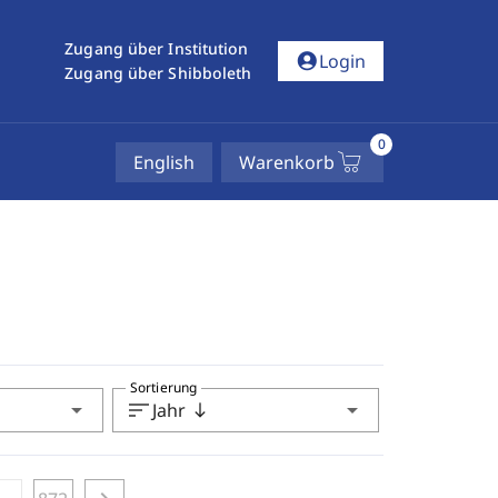
Zugang über Institution
account_circle
Login
Zugang über Shibboleth
0
English
Warenkorb
Sortierung
arrow_drop_down
sort
arrow_drop_down
Jahr
south