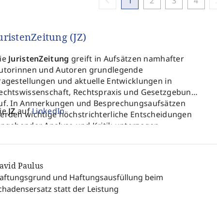
chevron_left
1
2
3
4
uristenZeitung (JZ)
ie
JuristenZeitung
greift in Aufsätzen namhafter
utorinnen und Autoren grundlegende
ragestellungen und aktuelle Entwicklungen in
echtswissenschaft, Rechtspraxis und Gesetzgebung
uf. In Anmerkungen und Besprechungsaufsätzen
ie
JZ
auf
LinkedIn
erden wichtige höchstrichterliche Entscheidungen
ingehender Analyse und Kritik unterzogen.
agungsberichte und Buchrezensionen spiegeln die
ktuellen thematischen Schwerpunkte der
issenschaft. Mit höchstem Anspruch dient die
JZ
avid Paulus
ugleich der weiterführenden »juristischen
aftungsgrund und Haftungsausfüllung beim
llgemeinbildung« und ermöglicht Angehörigen
chadensersatz statt der Leistung
ämtlicher juristischer Berufszweige den »Blick über
en Tellerrand«.