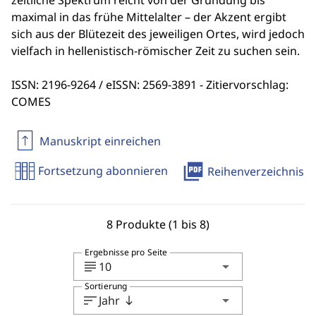
zeitliche Spektrum reicht von der Gründung bis
maximal in das frühe Mittelalter – der Akzent ergibt
sich aus der Blütezeit des jeweiligen Ortes, wird jedoch
vielfach in hellenistisch-römischer Zeit zu suchen sein.
ISSN: 2196-9264 / eISSN: 2569-3891 - Zitiervorschlag:
COMES
Manuskript einreichen
picture_as_pdf
Fortsetzung abonnieren
Reihenverzeichnis
8 Produkte (1 bis 8)
Ergebnisse pro Seite
subject
arrow_drop_down
10
Sortierung
sort
arrow_drop_down
Jahr
south