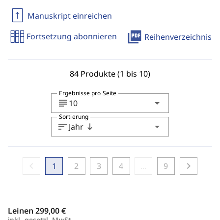
Manuskript einreichen
picture_as_pdf
Fortsetzung abonnieren
Reihenverzeichnis
84 Produkte (1 bis 10)
Ergebnisse pro Seite
subject
arrow_drop_down
10
Sortierung
sort
arrow_drop_down
Jahr
south
chevron_left
chevron_right
1
2
3
4
...
9
Leinen
299,00 €
inkl. gesetzl. MwSt.