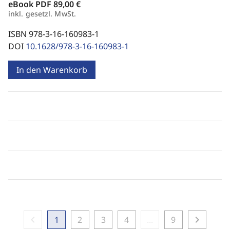
eBook PDF
89,00 €
inkl. gesetzl. MwSt.
ISBN 978-3-16-160983-1
DOI
10.1628/978-3-16-160983-1
In den Warenkorb
chevron_left
chevron_right
1
2
3
4
...
9