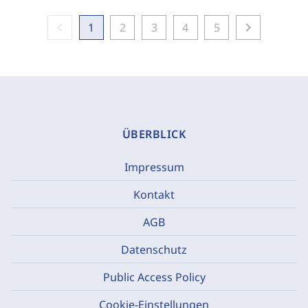
chevron_left
chevron_right
1
2
3
4
5
ÜBERBLICK
Impressum
Kontakt
AGB
Datenschutz
Public Access Policy
Cookie-Einstellungen