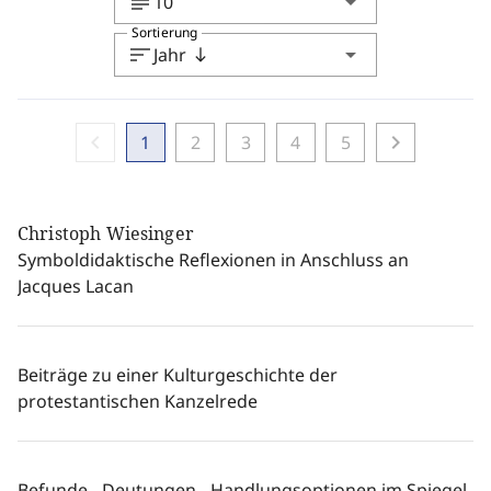
subject
arrow_drop_down
10
Sortierung
sort
arrow_drop_down
Jahr
south
chevron_left
chevron_right
1
2
3
4
5
Christoph Wiesinger
Symboldidaktische Reflexionen in Anschluss an
Jacques Lacan
Beiträge zu einer Kulturgeschichte der
protestantischen Kanzelrede
Befunde - Deutungen - Handlungsoptionen im Spiegel