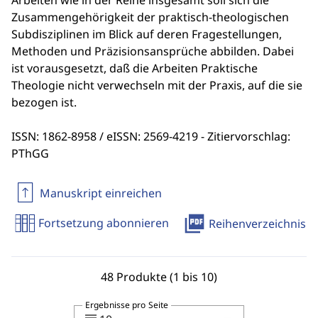
Arbeiten wie in der Reihe insgesamt soll sich die
Zusammengehörigkeit der praktisch-theologischen
Subdisziplinen im Blick auf deren Fragestellungen,
Methoden und Präzisionsansprüche abbilden. Dabei
ist vorausgesetzt, daß die Arbeiten Praktische
Theologie nicht verwechseln mit der Praxis, auf die sie
bezogen ist.
ISSN: 1862-8958 / eISSN: 2569-4219 - Zitiervorschlag:
PThGG
Manuskript einreichen
picture_as_pdf
Fortsetzung abonnieren
Reihenverzeichnis
48 Produkte (1 bis 10)
Ergebnisse pro Seite