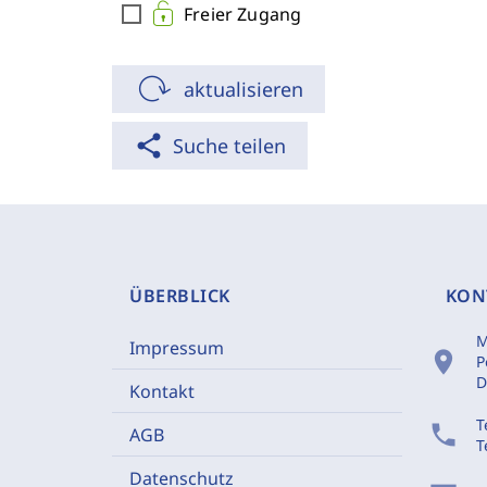
check_box_outline_blank
Freier Zugang
aktualisieren
share
Suche teilen
ÜBERBLICK
KON
M
Impressum
location_on
P
D
Kontakt
T
phone
AGB
T
Datenschutz