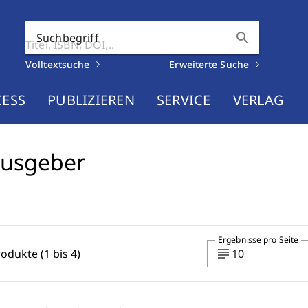
search
Suchbegriff
Volltextsuche
Erweiterte Suche
CESS
PUBLIZIEREN
SERVICE
VERLAG
ausgeber
Ergebnisse pro Seite
subject
rodukte (1 bis 4)
10