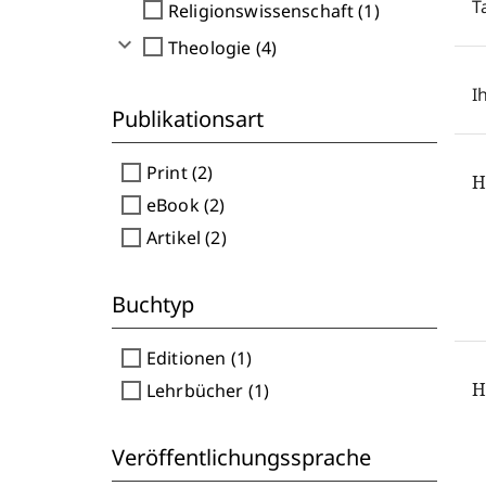
T
check_box_outline_blank
Religionswissenschaft (1)
expand_more
check_box_outline_blank
Theologie (4)
I
Publikationsart
check_box_outline_blank
Print (2)
H
check_box_outline_blank
eBook (2)
check_box_outline_blank
Artikel (2)
Buchtyp
check_box_outline_blank
Editionen (1)
check_box_outline_blank
H
Lehrbücher (1)
Veröffentlichungssprache