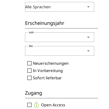
arrow_drop_down
Alle Sprachen
Erscheinungsjahr
von
arrow_drop_down
bis
arrow_drop_down
check_box_outline_blank
Neuerscheinungen
check_box_outline_blank
In Vorbereitung
check_box_outline_blank
Sofort lieferbar
Zugang
check_box_outline_blank
Open Access