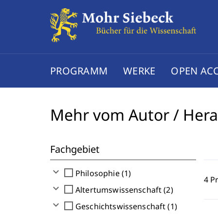
PROGRAMM
WERKE
OPEN AC
Mehr vom Autor / Her
Fachgebiet
expand_more
check_box_outline_blank
Philosophie (1)
4 P
expand_more
check_box_outline_blank
Altertumswissenschaft (2)
expand_more
check_box_outline_blank
Geschichtswissenschaft (1)