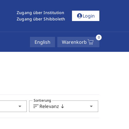
Zugang über Institution
account_circle
Login
Zugang über Shibboleth
0
English
Warenkorb
Sortierung
arrow_drop_down
sort
arrow_drop_down
Relevanz
south