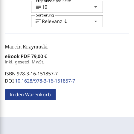
Ergebnisse pro Seite
subject
arrow_drop_down
10
Sortierung
sort
arrow_drop_down
Relevanz
south
Marcin Krzymuski
eBook PDF
79,00 €
inkl. gesetzl. MwSt.
ISBN 978-3-16-151857-7
DOI
10.1628/978-3-16-151857-7
In den Warenkorb