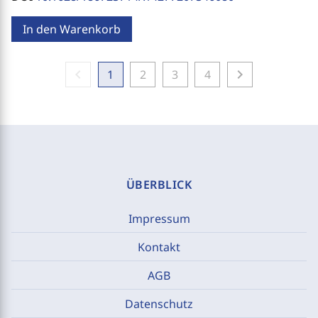
In den Warenkorb
chevron_left
chevron_right
1
2
3
4
ÜBERBLICK
Impressum
Kontakt
AGB
Datenschutz