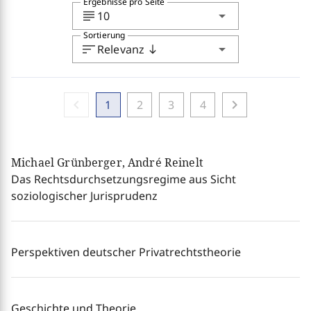
Ergebnisse pro Seite
subject
arrow_drop_down
10
Sortierung
sort
arrow_drop_down
Relevanz
south
chevron_left
chevron_right
1
2
3
4
Michael Grünberger, André Reinelt
Das Rechtsdurchsetzungsregime aus Sicht
soziologischer Jurisprudenz
Perspektiven deutscher Privatrechtstheorie
Geschichte und Theorie