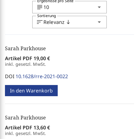
Ergebnisse pro Seite
subject
arrow_drop_down
10
Sortierung
sort
arrow_drop_down
Relevanz
south
Sarah Parkhouse
Artikel PDF
19,00 €
inkl. gesetzl. MwSt.
DOI
10.1628/rre-2021-0022
In den Warenkorb
Sarah Parkhouse
Artikel PDF
13,60 €
inkl. gesetzl. MwSt.