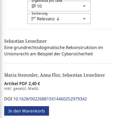
Ergebnisse pro Seite
subject
arrow_drop_down
10
Sortierung
sort
arrow_drop_down
Relevanz
south
Sebastian Leuschner
Eine grundrechtsdogmatische Rekonstruktion im
Unionsrecht am Beispiel der Cybersicherheit
Maria Stemmler, Anna Flor, Sebastian Leuschner
Artikel PDF
2,40 €
inkl. gesetzl. MwSt.
DOI
10.1628/002268815X14460252979342
In den Warenkorb