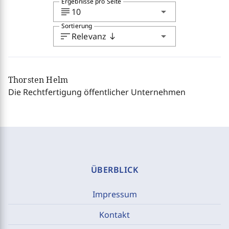
Ergebnisse pro Seite
subject
arrow_drop_down
10
Sortierung
sort
arrow_drop_down
Relevanz
south
Thorsten Helm
Die Rechtfertigung öffentlicher Unternehmen
ÜBERBLICK
Impressum
Kontakt