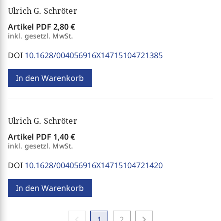
Ulrich G. Schröter
Artikel PDF
2,80 €
inkl. gesetzl. MwSt.
DOI
10.1628/004056916X14715104721385
In den Warenkorb
Ulrich G. Schröter
Artikel PDF
1,40 €
inkl. gesetzl. MwSt.
DOI
10.1628/004056916X14715104721420
In den Warenkorb
chevron_left
chevron_right
1
2