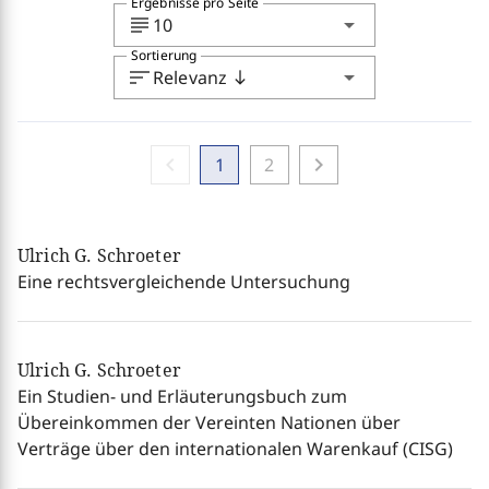
Ergebnisse pro Seite
subject
arrow_drop_down
10
Sortierung
sort
arrow_drop_down
Relevanz
south
chevron_left
chevron_right
1
2
Ulrich G. Schroeter
Eine rechtsvergleichende Untersuchung
Ulrich G. Schroeter
Ein Studien- und Erläuterungsbuch zum
Übereinkommen der Vereinten Nationen über
Verträge über den internationalen Warenkauf (CISG)